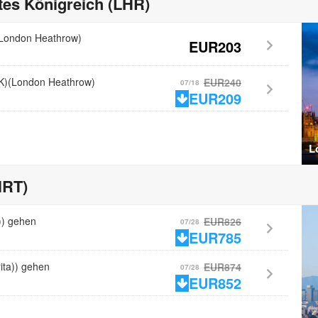
tes Königreich (LHR)
(London Heathrow)
EUR203
K)(London Heathrow)
EUR240
07/18
EUR209
L
NRT)
)) gehen
EUR826
07/28
EUR785
ta)) gehen
EUR874
07/28
EUR852