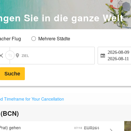
ngen Sie in die ganze Welt
acher Flug
Mehrere Städte
2026-08-09
ZIEL
2026-08-11
Suche
nd Timeframe for Your Cancellation
 (BCN)
Prat) gehen
EUR261
07/18