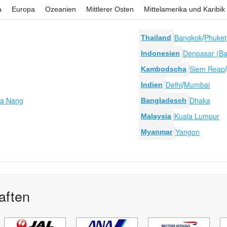
a
Europa
Ozeanien
Mittlerer Osten
Mittelamerika und Karibik
Bangkok
Phuket
Thailand
/
Denpasar (Bal
Indonesien
Siem Reap
Kambodscha
/
Delhi
Mumbai
Indien
/
a Nang
Dhaka
Bangladesch
Kuala Lumpur
Malaysia
Yangon
Myanmar
aften