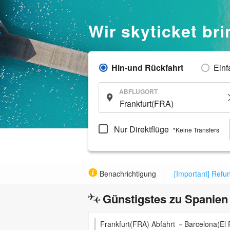
Wir skyticket bri
Hin-und Rückfahrt
Einf
ABFLUGORT
Nur Direktflüge
*Keine Transfers
Benachrichtigung
[Important] Refu
Günstigstes zu Spanien
Frankfurt(FRA) Abfahrt －Barcelona(El 