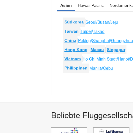
Asien
Hawaii Pacific
Nordamerik
Seoul
Busan
Jeju
Südkorea
/
/
Taipei
Takao
Taiwan
/
Peking
Shanghai
Guangzhou
China
/
/
Hong Kong
Macau
Singapur
Ho Chi Minh Stadt
Hanoi
D
Vietnam
/
/
Manila
Cebu
Philippinen
/
Beliebte Fluggesellsch