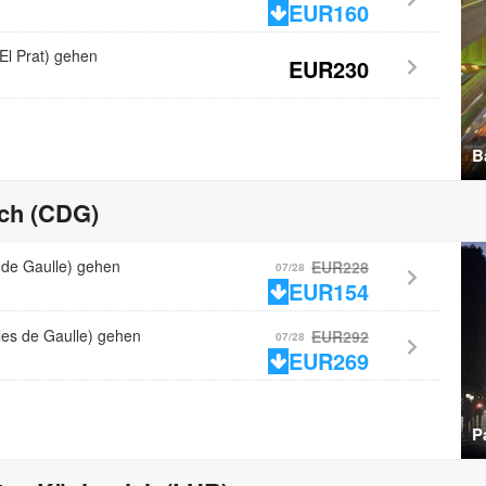
EUR160
l Prat) gehen
EUR230
B
ich (CDG)
 de Gaulle) gehen
EUR228
07/28
EUR154
es de Gaulle) gehen
EUR292
07/28
EUR269
P