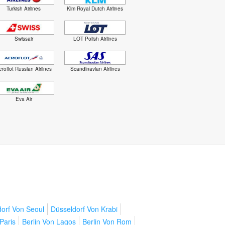
Turkish Airlines
Klm Royal Dutch Airlines
Swissair
LOT Polish Airlines
roflot Russian Airlines
Scandinavian Airlines
Eva Air
orf Von Seoul
Düsseldorf Von Krabi
Paris
Berlin Von Lagos
Berlin Von Rom