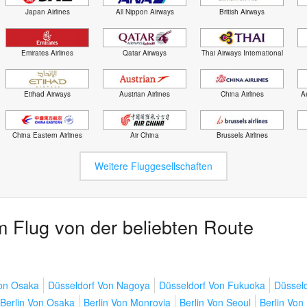
Japan Airlines
All Nippon Airways
British Airways
Emirates Airlines
Qatar Airways
Thai Airways International
Etihad Airways
Austrian Airlines
China Airlines
Ae
China Eastern Airlines
Air China
Brussels Airlines
Weitere Fluggesellschaften
 Flug von der beliebten Route
Von Osaka
Düsseldorf Von Nagoya
Düsseldorf Von Fukuoka
Düsseld
Berlin Von Osaka
Berlin Von Monrovia
Berlin Von Seoul
Berlin Von 