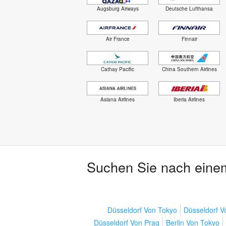
Augsburg Airways
Deutsche Lufthansa
Air France
Finnair
Cathay Pacific
China Southern Airlines
Asiana Airlines
Iberia Airlines
Suchen Sie nach einem
Düsseldorf Von Tokyo
Düsseldorf 
Düsseldorf Von Prag
Berlin Von Tokyo