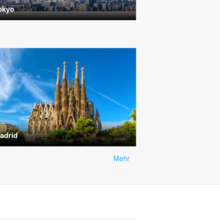
okyo
adrid
Mehr