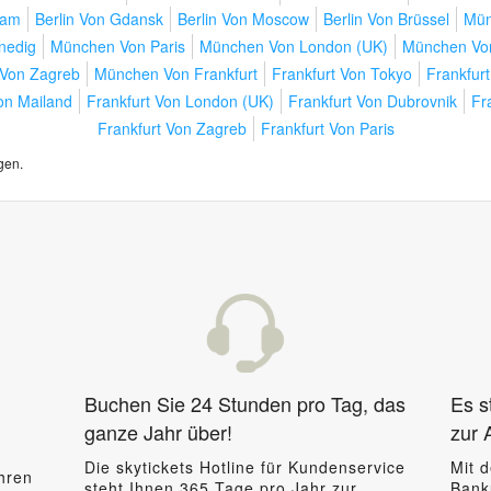
dam
Berlin Von Gdansk
Berlin Von Moscow
Berlin Von Brüssel
Mün
nedig
München Von Paris
München Von London (UK)
München Von
Von Zagreb
München Von Frankfurt
Frankfurt Von Tokyo
Frankfur
on Mailand
Frankfurt Von London (UK)
Frankfurt Von Dubrovnik
Fr
Frankfurt Von Zagreb
Frankfurt Von Paris
gen.
Buchen Sie 24 Stunden pro Tag, das
Es s
ganze Jahr über!
zur 
Die skytickets Hotline für Kundenservice
Mit 
hren
steht Ihnen 365 Tage pro Jahr zur
Bank