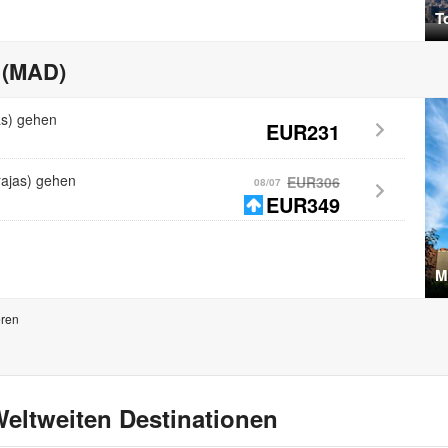
T
 (MAD)
as) gehen
EUR231
ajas) gehen
EUR306
08/07
EUR349
M
eren
eltweiten Destinationen