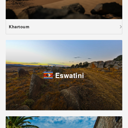
Khartoum
Eswatini