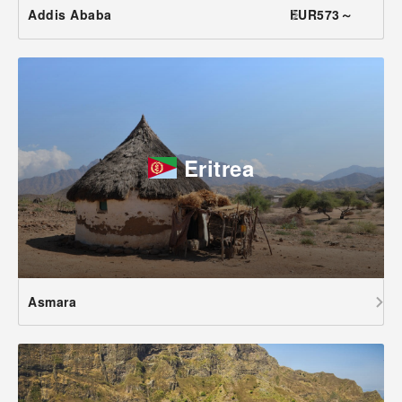
Addis Ababa
EUR573～
Eritrea
Asmara