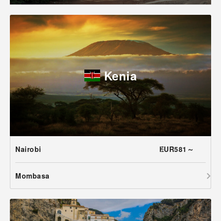
Kenia
Nairobi
EUR581～
Mombasa