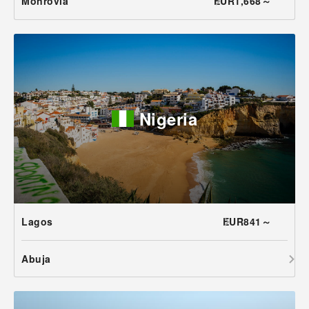
Monrovia
EUR1,668～
Nigeria
Lagos
EUR841～
Abuja