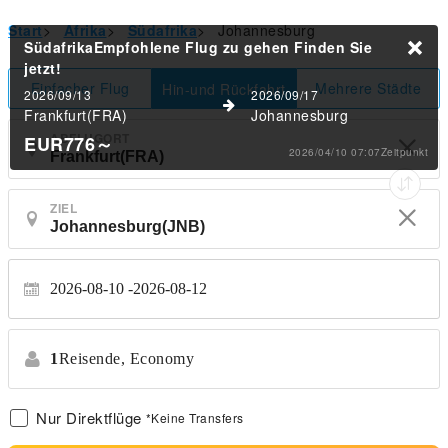
Start
>
Afrika
>
Südafrika
>
Johannesburg
SüdafrikaEmpfohlene Flug zu gehen
Finden Sie
jetzt!
Einfacher Flug
Mehrere Städte
Hin-und Rückfahrt
2026/09/13
2026/09/17
Frankfurt(FRA)
Johannesburg
ABFLUGORT
EUR776
～
2026/04/10 07:07Zeitpunkt
ZIEL
2026-08-10
2026-08-12
1
Reisende,
Economy
Nur Direktflüge
*Keine Transfers