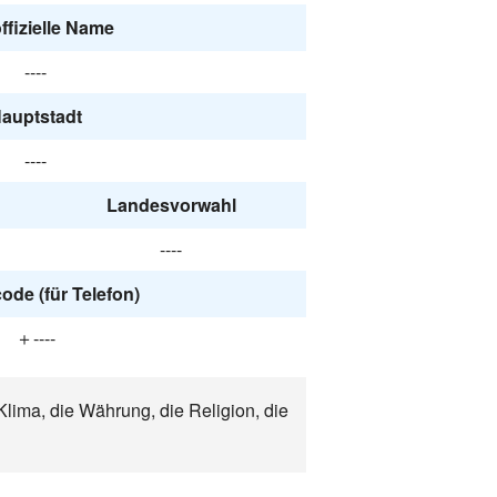
ffizielle Name
----
auptstadt
----
Landesvorwahl
----
ode (für Telefon)
＋----
Klima, die Währung, die Religion, die