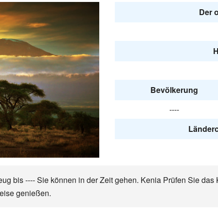
Der o
H
Bevölkerung
----
Länderc
ug bis ---- Sie können in der Zeit gehen. Kenia Prüfen Sie das 
eise genießen.