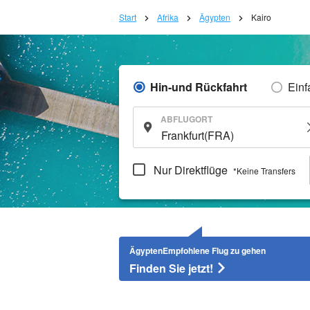
Start
Afrika
Ägypten
Kairo
Hin-und Rückfahrt
Einf
ABFLUGORT
Nur Direktflüge
*Keine Transfers
ÄgyptenEmpfohlene Flug zu gehen
Finden Sie jetzt!