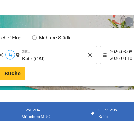
acher Flug
Mehrere Städte
ZIEL
2026-08-08
2026-08-10
Suche
2026/12/04
2026/12/06
München(MUC)
Kairo