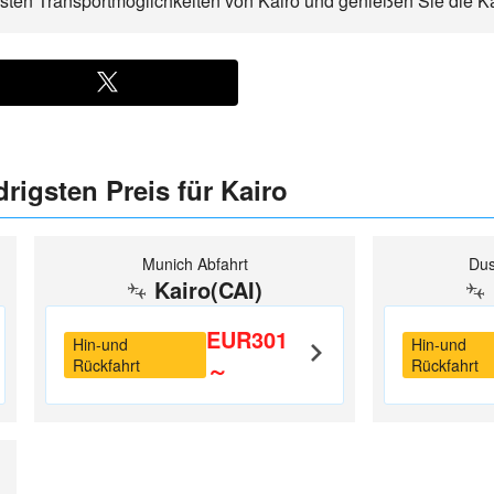
igsten Transportmöglichkeiten von Kairo und genießen Sie die K
rigsten Preis für Kairo
Munich Abfahrt
Dus
Kairo(CAI)
EUR301
Hin-und
Hin-und
Rückfahrt
～
Rückfahrt