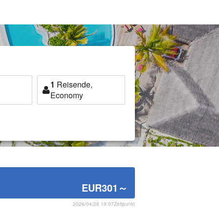
1
Reisende,
Economy
EUR301
～
2026/04/28 19:07Zeitpunkt