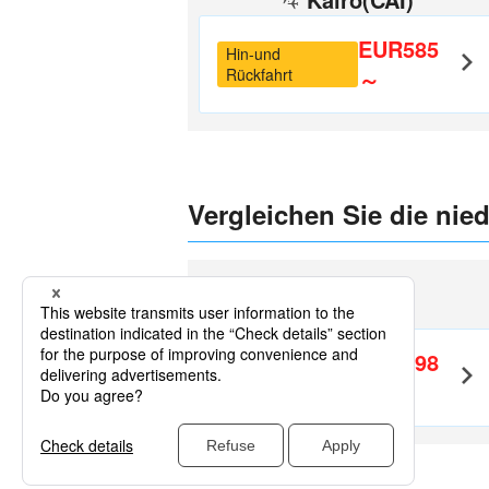
EUR585
Hin-und
Rückfahrt
～
Vergleichen Sie die nie
Luxor
Kairo(CAI)
EUR198
Hin-und
Rückfahrt
～