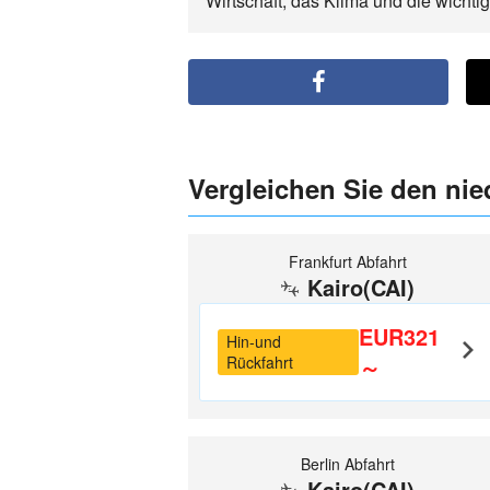
Wirtschaft, das Klima und die wicht
Vergleichen Sie den nied
Frankfurt Abfahrt
Kairo(CAI)
EUR321
Hin-und
Rückfahrt
～
Berlin Abfahrt
Kairo(CAI)