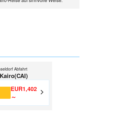
airo-Reise auf sinnvolle Weise.
seldorf Abfahrt
Kairo(CAI)
EUR1,402
～