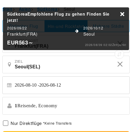
Start
>
Asien
>
Südkorea
>
Seoul
SüdkoreaEmpfohlene Flug zu gehen
Finden Sie
jetzt!
Einfacher Flug
Mehrere Städte
Hin-und Rückfahrt
2026/09/22
2026/10/12
Frankfurt(FRA)
Seoul
ABFLUGORT
EUR563
～
2026/08/09 02:02Zeitpunkt
ZIEL
2026-08-10
2026-08-12
1
Reisende,
Economy
Nur Direktflüge
*Keine Transfers