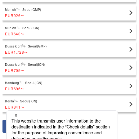
Munich
Seoul(GMP)
EUR926
〜
Munich
Seoul(ICN)
EUR640
〜
Dusseldorf
Seoul(GMP)
EUR1,728
〜
Dusseldorf
Seoul(ICN)
EUR705
〜
Hamburg
Seoul(ICN)
EUR696
〜
Berlin
Seoul(ICN)
EUR841
〜