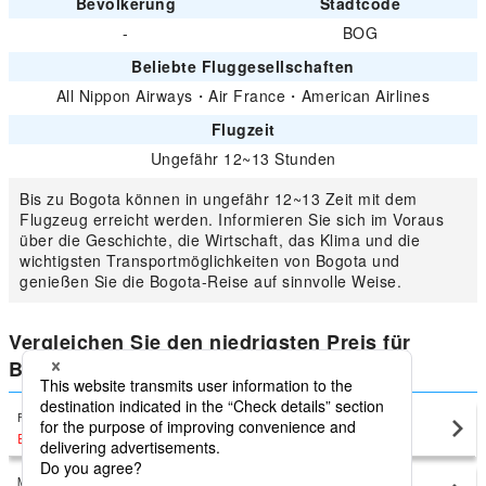
Bevölkerung
Stadtcode
-
BOG
Beliebte Fluggesellschaften
All Nippon Airways
・
Air France
・
American Airlines
Flugzeit
Ungefähr 12~13 Stunden
Bis zu Bogota können in ungefähr 12~13 Zeit mit dem
Flugzeug erreicht werden. Informieren Sie sich im Voraus
über die Geschichte, die Wirtschaft, das Klima und die
wichtigsten Transportmöglichkeiten von Bogota und
genießen Sie die Bogota-Reise auf sinnvolle Weise.
Vergleichen Sie den niedrigsten Preis für
Bogota
Frankfurt
Bogota(BOG)
EUR1,375
〜
Munich
Bogota(BOG)