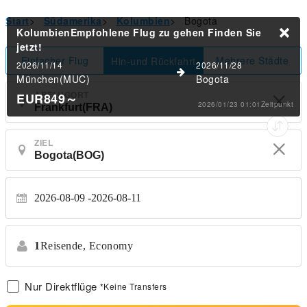
Start
>
Südamerika
>
Kolumbien
>
Bogota
KolumbienEmpfohlene Flug zu gehen
Finden Sie
jetzt!
Einfacher Flug
Mehrere Städte
Hin-und Rückfahrt
2026/11/14
2026/11/28
München(MUC)
Bogota
ABFLUGORT
EUR849
～
2026/01/23 01:01Zeitpunkt
ZIEL
2026-08-09
2026-08-11
1
Reisende,
Economy
Nur Direktflüge
*Keine Transfers