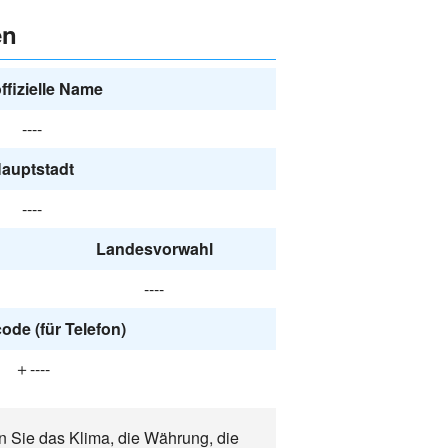
en
ffizielle Name
----
auptstadt
----
Landesvorwahl
----
ode (für Telefon)
＋----
en Sie das Klima, die Währung, die