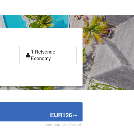
1
Reisende,
Economy
EUR126
～
2026/08/07 23:11Zeitpunkt