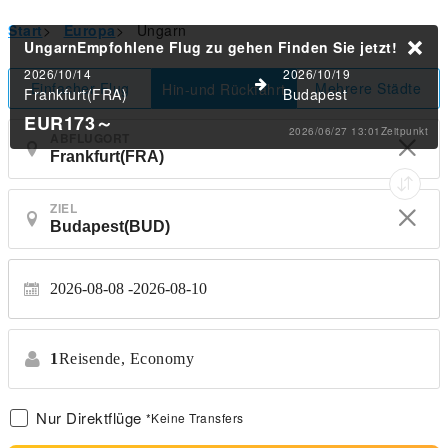
Start
>
Europa
>
Ungarn
UngarnEmpfohlene Flug zu gehen
Finden Sie jetzt!
2026/10/14
2026/10/19
Einfacher Flug
Mehrere Städte
Hin-und Rückfahrt
Frankfurt(FRA)
Budapest
EUR173
～
2026/06/27 13:01Zeitpunkt
ABFLUGORT
ZIEL
2026-08-08
2026-08-10
1
Reisende,
Economy
Nur Direktflüge
*Keine Transfers