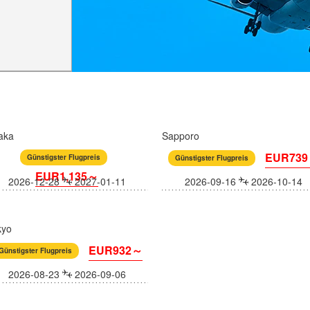
aka
Sapporo
EUR73
Günstigster Flugpreis
Günstigster Flugpreis
EUR1,135～
2026-12-28
2027-01-11
2026-09-16
2026-10-14
kyo
EUR932～
Günstigster Flugpreis
2026-08-23
2026-09-06