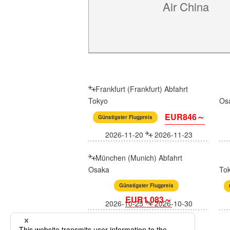
Air China
Frankfurt (Frankfurt) Abfahrt
Tokyo
Os
EUR846～
Günstigster Flugpreis
2026-11-20
2026-11-23
München (Munich) Abfahrt
Osaka
To
Günstigster Flugpreis
EUR1,083～
2026-10-25
2026-10-30