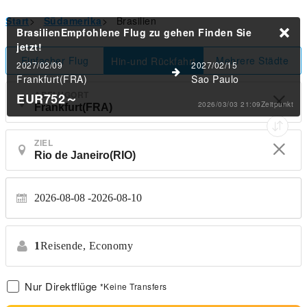
Start
>
Südamerika
>
Brasilien
BrasilienEmpfohlene Flug zu gehen
Finden Sie
jetzt!
Einfacher Flug
Mehrere Städte
Hin-und Rückfahrt
2027/02/09
2027/02/15
Frankfurt(FRA)
Sao Paulo
ABFLUGORT
EUR752
～
2026/03/03 21:09Zeitpunkt
ZIEL
2026-08-08
2026-08-10
1
Reisende,
Economy
Nur Direktflüge
*Keine Transfers