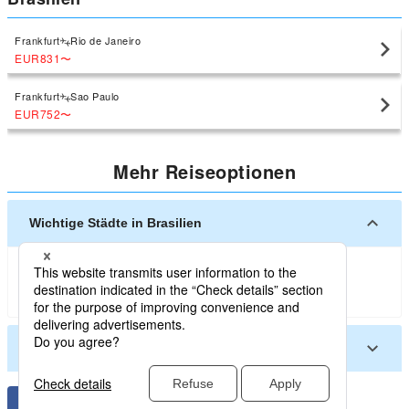
Frankfurt
Rio de Janeiro
EUR831
〜
Frankfurt
Sao Paulo
EUR752
〜
Mehr Reiseoptionen
Wichtige Städte in Brasilien
Rio de Janeiro
Sao Paulo
Salvador
Curitiba
Foz do Iguacu
Andere Städte in Brasilien
Campo Grande
Belo Horizonte
Belem
Brasilia