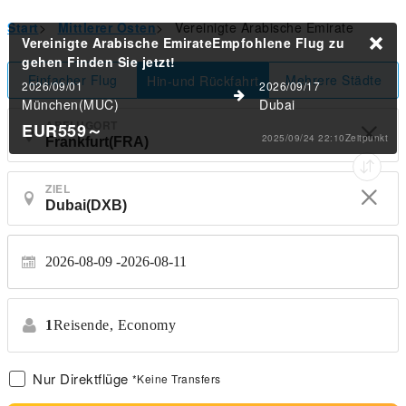
Start
>
Mittlerer Osten
>
Vereinigte Arabische Emirate
Vereinigte Arabische EmirateEmpfohlene Flug zu
gehen
Finden Sie jetzt!
Einfacher Flug
Mehrere Städte
Hin-und Rückfahrt
2026/09/01
2026/09/17
München(MUC)
Dubai
ABFLUGORT
EUR559
～
2025/09/24 22:10Zeitpunkt
ZIEL
2026-08-09
2026-08-11
1
Reisende,
Economy
Nur Direktflüge
*Keine Transfers