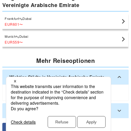
Vereinigte Arabische Emirate
Frankfurt
Dubai
EUR601
〜
Munich
Dubai
EUR559
〜
Mehr Reiseoptionen
Wichtige Städte in Vereinigte Arabische Emirate
Dubai
Abu Dhabi
Andere Städte in Vereinigte Arabische Emirate