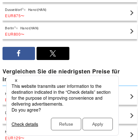
Dusseldorf
Hanoi(HAN)
EUR875
〜
Berlin
Hanoi(HAN)
EUR800
〜
Vergleichen Sie die niedrigsten Preise für
inländische Vietnam von Hanoi
Ho Chi Minh Stadt
Hanoi(HAN)
EUR88
〜
Da Nang
Hanoi(HAN)
EUR111
〜
Nha Trang
Hanoi(HAN)
EUR129
〜