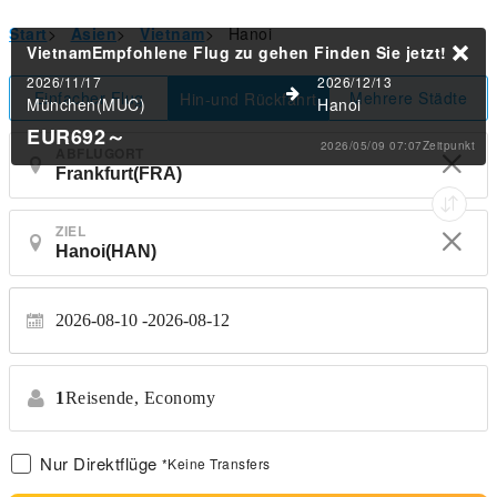
Start
>
Asien
>
Vietnam
>
Hanoi
VietnamEmpfohlene Flug zu gehen
Finden Sie jetzt!
2026/11/17
2026/12/13
Einfacher Flug
Mehrere Städte
Hin-und Rückfahrt
München(MUC)
Hanoi
EUR692
～
2026/05/09 07:07Zeitpunkt
ABFLUGORT
ZIEL
2026-08-10
2026-08-12
1
Reisende,
Economy
Nur Direktflüge
*Keine Transfers