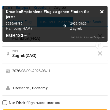
Start
>
Europa
>
Kroatien
>
Zagreb
KroatienEmpfohlene Flug zu gehen
Finden Sie
jetzt!
Einfacher Flug
Mehrere Städte
Hin-und Rückfahrt
2026/08/16
2026/08/23
Hamburg(HAM)
Zagreb
ABFLUGORT
EUR133
～
2025/09/13 04:04Zeitpunkt
ZIEL
2026-08-09
2026-08-11
1
Reisende,
Economy
Nur Direktflüge
*Keine Transfers