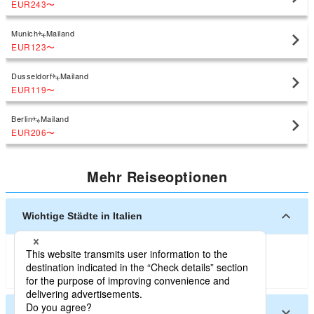
EUR243
〜
Munich
Mailand
EUR123
〜
Dusseldorf
Mailand
EUR119
〜
Berlin
Mailand
EUR206
〜
Mehr Reiseoptionen
Wichtige Städte in Italien
Mailand
Rom
Venedig
Firenze (Italy)
Bologna
Naples (Italy)
Torino
Andere Städte in Italien