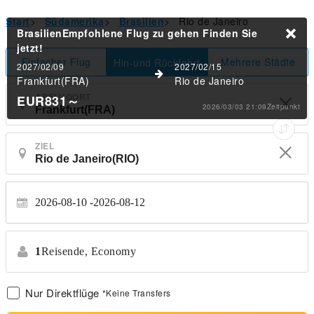
Start
>
Südamerika
>
Brasilien
>
Rio de Janeiro
BrasilienEmpfohlene Flug zu gehen
Finden Sie
jetzt!
Einfacher Flug
Mehrere Städte
Hin-und Rückfahrt
2027/02/09
2027/02/15
Frankfurt(FRA)
Rio de Janeiro
ABFLUGORT
EUR831
～
2026/03/03 21:09Zeitpunkt
ZIEL
2026-08-10
2026-08-12
1
Reisende,
Economy
Nur Direktflüge
*Keine Transfers