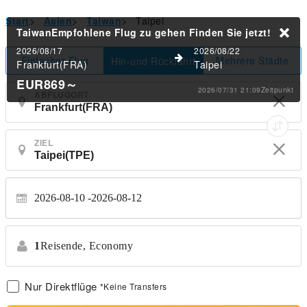
Start
>
Asien
>
Taiwan
>
Taipei
TaiwanEmpfohlene Flug zu gehen
Finden Sie jetzt!
2026/08/17
2026/08/22
Einfacher Flug
Mehrere Städte
Hin-und Rückfahrt
Frankfurt(FRA)
Taipei
EUR869
～
2026/07/31 21:09Zeitpunkt
ABFLUGORT
ZIEL
2026-08-10
2026-08-12
1
Reisende,
Economy
Nur Direktflüge
*Keine Transfers