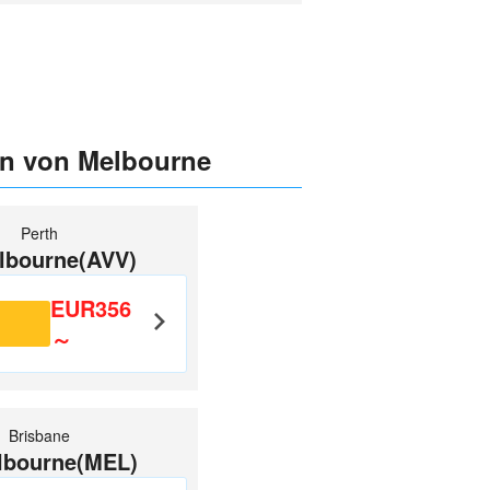
ien von Melbourne
Perth
lbourne(AVV)
EUR356
～
Brisbane
lbourne(MEL)