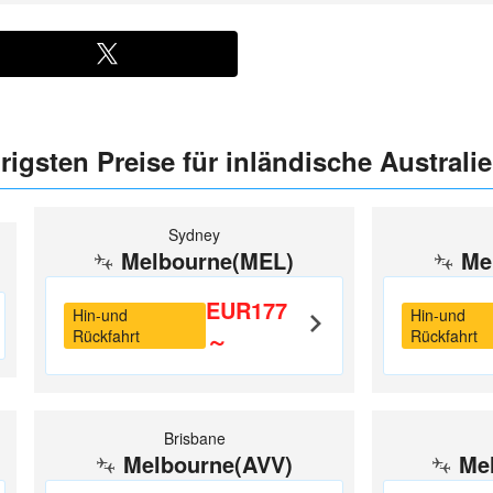
drigsten Preise für inländische Austral
Sydney
Melbourne(MEL)
Me
EUR177
Hin-und
Hin-und
Rückfahrt
～
Rückfahrt
Brisbane
Melbourne(AVV)
Me