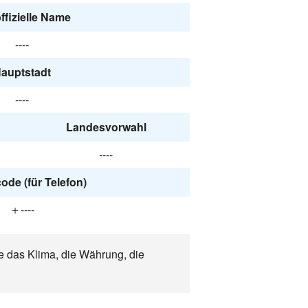
ffizielle Name
----
auptstadt
----
Landesvorwahl
----
ode (für Telefon)
＋----
ie das Klima, die Währung, die