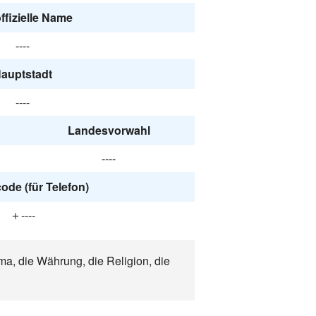
ffizielle Name
----
auptstadt
----
Landesvorwahl
----
ode (für Telefon)
＋----
ma, die Währung, die Religion, die