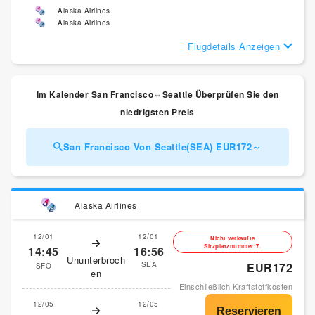
Alaska Airlines
Alaska Airlines
Flugdetails Anzeigen
Im Kalender San Francisco⇔Seattle Überprüfen Sie den
niedrigsten Preis
San Francisco Von Seattle(SEA) EUR172～
Alaska Airlines
12/01
12/01
Nicht verkaufte
Sitzplatznummer:7.
14:45
16:56
Ununterbroch
SEA
EUR172
SFO
en
Einschließlich Kraftstoffkosten
12/05
12/05