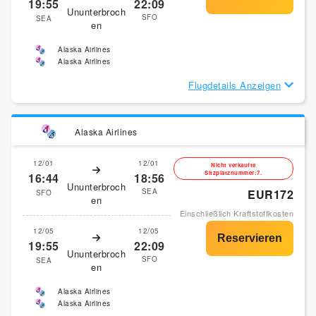
19:55
22:09
Ununterbroch
SFO
SEA
en
Alaska Airlines
Alaska Airlines
Flugdetails Anzeigen
Alaska Airlines
12/01
12/01
Nicht verkaufte
Sitzplatznummer:7.
16:44
18:56
Ununterbroch
SEA
EUR172
SFO
en
Einschließlich Kraftstoffkosten
12/05
12/05
19:55
22:09
Ununterbroch
SFO
SEA
en
Alaska Airlines
Alaska Airlines