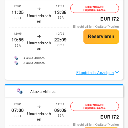
12/01
12/01
Nicht verkaufte
Sitzplatznummer:7.
11:25
13:38
Ununterbroch
SEA
EUR172
SFO
en
Einschließlich Kraftstoffkosten
12/05
12/05
19:55
22:09
Ununterbroch
SFO
SEA
en
Alaska Airlines
Alaska Airlines
Flugdetails Anzeigen
Alaska Airlines
12/01
12/01
Nicht verkaufte
Sitzplatznummer:7.
07:00
09:09
Ununterbroch
SEA
EUR172
SFO
en
Einschließlich Kraftstoffkosten