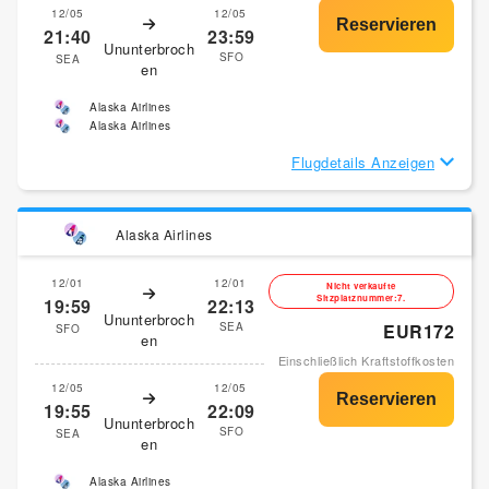
12/05
12/05
21:40
23:59
Ununterbroch
SFO
SEA
en
Alaska Airlines
Alaska Airlines
Flugdetails Anzeigen
Alaska Airlines
12/01
12/01
Nicht verkaufte
Sitzplatznummer:7.
19:59
22:13
Ununterbroch
SEA
EUR172
SFO
en
Einschließlich Kraftstoffkosten
12/05
12/05
19:55
22:09
Ununterbroch
SFO
SEA
en
Alaska Airlines