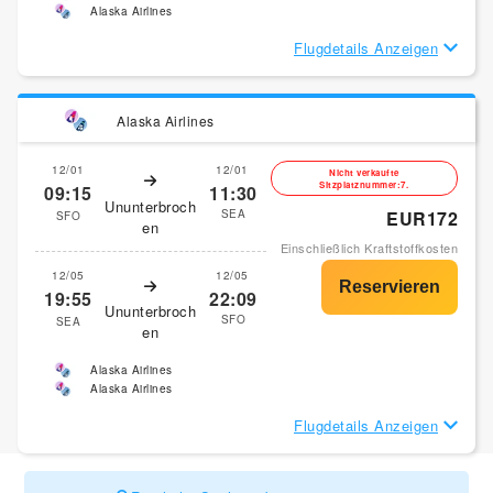
Alaska Airlines
Flugdetails Anzeigen
Alaska Airlines
12/01
12/01
Nicht verkaufte
Sitzplatznummer:7.
09:15
11:30
Ununterbroch
SEA
EUR172
SFO
en
Einschließlich Kraftstoffkosten
12/05
12/05
19:55
22:09
Ununterbroch
SFO
SEA
en
Alaska Airlines
Alaska Airlines
Flugdetails Anzeigen