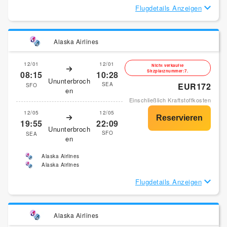
Flugdetails Anzeigen
Alaska Airlines
12/01
12/01
Nicht verkaufte
Sitzplatznummer:7.
08:15
10:28
Ununterbroch
SEA
EUR172
SFO
en
Einschließlich Kraftstoffkosten
12/05
12/05
19:55
22:09
Ununterbroch
SFO
SEA
en
Alaska Airlines
Alaska Airlines
Flugdetails Anzeigen
Alaska Airlines