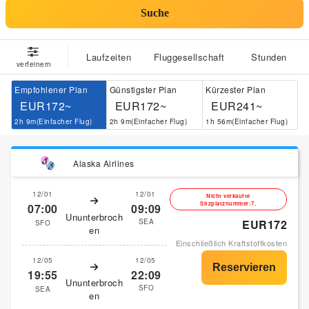
Suche
Laufzeiten
Fluggesellschaft
Stunden
verfeinern
Empfohlener Plan
Günstigster Plan
Kürzester Plan
EUR172~
EUR172~
EUR241~
2h 9m(Einfacher Flug)
2h 9m(Einfacher Flug)
1h 56m(Einfacher Flug)
Alaska Airlines
12/01
12/01
Nicht verkaufte
Sitzplatznummer:7.
07:00
09:09
Ununterbroch
SEA
EUR172
SFO
en
Einschließlich Kraftstoffkosten
12/05
12/05
19:55
22:09
Ununterbroch
SFO
SEA
en