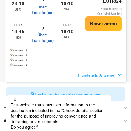
EUR824
23:10
10:10
Über1
Einschließlich
HKG
SFO
Transfer(en)
Kraftstoffkosten
11/12
11/12
19:45
19:10
Über1
SFO
HKG
Transfer(en)
JX
JX
JX
JX
Flugdetails Anzeigen
Restliche Suchergebnisse anzeigen
Hong Kong
Asien