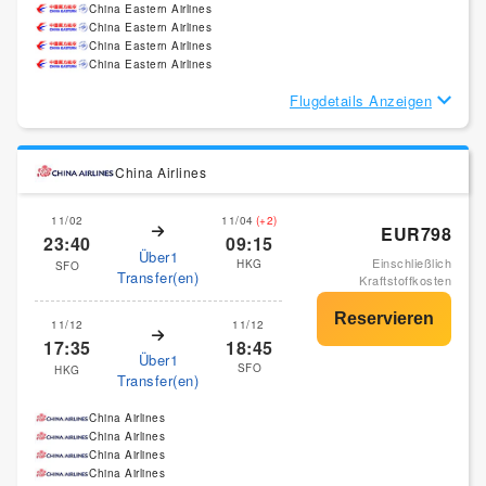
China Eastern Airlines
China Eastern Airlines
China Eastern Airlines
China Eastern Airlines
Flugdetails Anzeigen
China Airlines
11/02
11/04
(+2)
EUR798
23:40
09:15
Über1
Einschließlich
HKG
SFO
Transfer(en)
Kraftstoffkosten
11/12
11/12
17:35
18:45
Über1
SFO
HKG
Transfer(en)
China Airlines
China Airlines
China Airlines
China Airlines