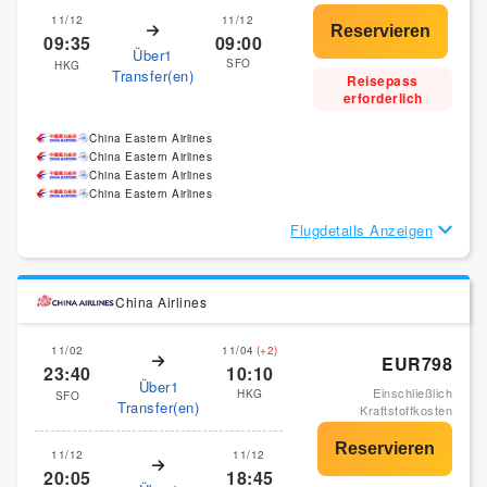
11/12
11/12
09:35
09:00
Über1
SFO
HKG
Transfer(en)
Reisepass
erforderlich
China Eastern Airlines
China Eastern Airlines
China Eastern Airlines
China Eastern Airlines
Flugdetails Anzeigen
China Airlines
11/02
11/04
(+2)
EUR798
23:40
10:10
Über1
Einschließlich
HKG
SFO
Transfer(en)
Kraftstoffkosten
11/12
11/12
20:05
18:45