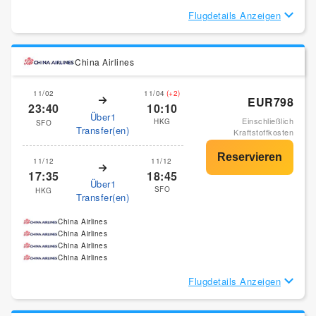
Flugdetails Anzeigen
China Airlines
11/02
11/04
(+2)
EUR798
23:40
10:10
Über1
Einschließlich
HKG
SFO
Transfer(en)
Kraftstoffkosten
11/12
11/12
17:35
18:45
Über1
SFO
HKG
Transfer(en)
China Airlines
China Airlines
China Airlines
China Airlines
Flugdetails Anzeigen