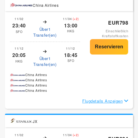
China Airlines
11/02
11/04
(+2)
EUR798
23:40
13:00
Über1
Einschließlich
HKG
SFO
Transfer(en)
Kraftstoffkosten
11/12
11/12
20:05
18:45
Über1
SFO
HKG
Transfer(en)
China Airlines
China Airlines
China Airlines
China Airlines
Flugdetails Anzeigen
JX
11/02
11/04
(+2)