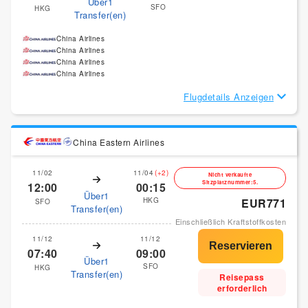
Über1
SFO
HKG
Transfer(en)
China Airlines
China Airlines
China Airlines
China Airlines
Flugdetails Anzeigen
China Eastern Airlines
11/02
11/04
(+2)
Nicht verkaufte
Sitzplatznummer:5.
12:00
00:15
Über1
HKG
EUR771
SFO
Transfer(en)
Einschließlich Kraftstoffkosten
11/12
11/12
07:40
09:00
Über1
SFO
HKG
Transfer(en)
Reisepass
erforderlich