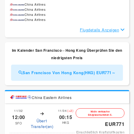
China Airlines
China Airlines
China Airlines
China Airlines
Flugdetails Anzeigen
Im Kalender San Francisco⇔Hong Kong Überprüfen Sie den
niedrigsten Preis
San Francisco Von Hong Kong(HKG) EUR771～
China Eastern Airlines
11/02
11/04
(+2)
Nicht verkaufte
Sitzplatznummer:5.
12:00
00:15
Über1
HKG
EUR771
SFO
Transfer(en)
Einschließlich Kraftstoffkosten