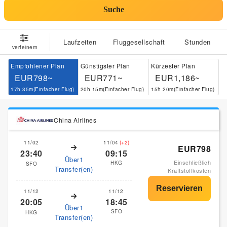
Suche
Laufzeiten
Fluggesellschaft
Stunden
verfeinern
Empfohlener Plan
Günstigster Plan
Kürzester Plan
EUR798~
EUR771~
EUR1,186~
17h 35m(Einfacher Flug)
20h 15m(Einfacher Flug)
15h 20m(Einfacher Flug)
China Airlines
11/02
11/04
(+2)
EUR798
23:40
09:15
Über1
Einschließlich
HKG
SFO
Transfer(en)
Kraftstoffkosten
11/12
11/12
20:05
18:45
Über1
SFO
HKG
Transfer(en)