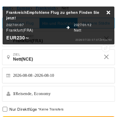
Start
>
Europa
>
Frankreich
>
Nett
FrankreichEmpfohlene Flug zu gehen
Finden Sie
jetzt!
Einfacher Flug
Mehrere Städte
Hin-und Rückfahrt
2027/01/07
2027/01/12
Frankfurt(FRA)
Nett
ABFLUGORT
EUR230
～
2026/07/23 07:07Zeitpunkt
ZIEL
2026-08-08
2026-08-10
1
Reisende,
Economy
Nur Direktflüge
*Keine Transfers