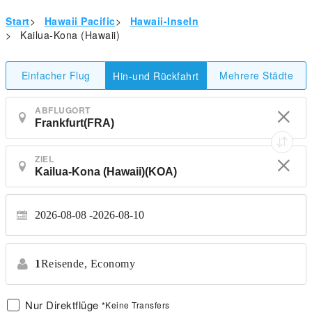
Start
>
Hawaii Pacific
>
Hawaii-Inseln
>
Kailua-Kona (Hawaii)
Einfacher Flug
Mehrere Städte
Hin-und Rückfahrt
ABFLUGORT
ZIEL
2026-08-08
2026-08-10
1
Reisende,
Economy
Nur Direktflüge
*Keine Transfers