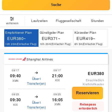
Suche
Laufzeiten
Fluggesellschaft
Stunden
verfeinern
Empfohlener Plan
Günstigster Plan
Kürzester Plan
EUR380~
EUR371~
EUR419~
10h 20m(Einfacher Flug)
10h 20m(Einfacher Flug)
8h 5m(Einfacher Flug)
Shanghai Airlines
09/17
09/17
EUR380
09:40
21:00
Über1
Einschließlich
KIX
XMN
Transfer(en)
Kraftstoffkosten
09/25
09/25
09:30
16:05
Über1
Reisepass
XMN
KIX
Transfer(en)
erforderlich