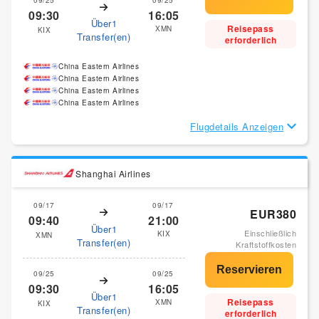
09:30
16:05
Über1
Reisepass
XMN
KIX
Transfer(en)
erforderlich
China Eastern Airlines
China Eastern Airlines
China Eastern Airlines
China Eastern Airlines
Flugdetails Anzeigen
Shanghai Airlines
09/17
09/17
EUR380
09:40
21:00
Über1
Einschließlich
KIX
XMN
Transfer(en)
Kraftstoffkosten
09/25
09/25
09:30
16:05
Über1
Reisepass
XMN
KIX
Transfer(en)
erforderlich