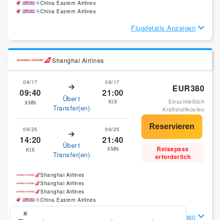
China Eastern Airlines
China Eastern Airlines
Flugdetails Anzeigen
Shanghai Airlines
09/17
09/17
EUR380
09:40
21:00
Über1
Einschließlich
KIX
XMN
Transfer(en)
Kraftstoffkosten
09/25
09/25
14:20
21:40
Über1
Reisepass
XMN
KIX
Transfer(en)
erforderlich
Shanghai Airlines
Shanghai Airlines
Shanghai Airlines
China Eastern Airlines
Flugdetails Anzeigen