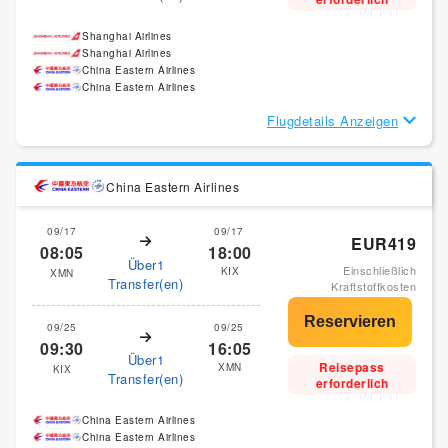
Shanghai Airlines
Shanghai Airlines
China Eastern Airlines
China Eastern Airlines
Flugdetails Anzeigen
China Eastern Airlines
09/17
09/17
EUR419
08:05
18:00
Über1
Einschließlich
KIX
XMN
Transfer(en)
Kraftstoffkosten
09/25
09/25
09:30
16:05
Über1
Reisepass
XMN
KIX
Transfer(en)
erforderlich
China Eastern Airlines
China Eastern Airlines