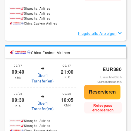
Shanghai Airlines
Shanghai Airlines
Shanghai Airlines
China Eastern Airlines
Flugdetails Anzeigen
China Eastern Airlines
09/17
09/17
EUR380
09:40
21:00
Über1
Einschließlich
KIX
XMN
Transfer(en)
Kraftstoffkosten
09/25
09/25
09:30
16:05
Über1
Reisepass
XMN
KIX
Transfer(en)
erforderlich
Shanghai Airlines
Shanghai Airlines
China Eastern Airlines