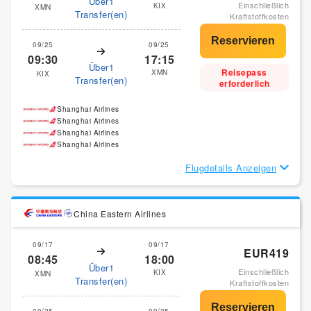
Über1
Einschließlich
KIX
XMN
Transfer(en)
Kraftstoffkosten
09/25
09/25
09:30
17:15
Über1
Reisepass
XMN
KIX
Transfer(en)
erforderlich
Shanghai Airlines
Shanghai Airlines
Shanghai Airlines
Shanghai Airlines
Flugdetails Anzeigen
China Eastern Airlines
09/17
09/17
EUR419
08:45
18:00
Über1
Einschließlich
KIX
XMN
Transfer(en)
Kraftstoffkosten
09/25
09/25