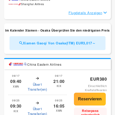
Shanghai Airlines
Flugdetails Anzeigen
Im Kalender Xiamen⇔Osaka Überprüfen Sie den niedrigsten Preis
Xiamen Gaoqi Von Osaka(ITM) EUR3,017～
China Eastern Airlines
09/17
09/17
EUR380
09:40
21:00
Über1
Einschließlich
KIX
XMN
Transfer(en)
Kraftstoffkosten
09/25
09/25
09:30
16:05
Über1
Reisepass
XMN
KIX
Transfer(en)
erforderlich