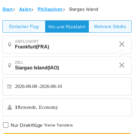
Start
>
Asien
>
Philippinen
>
Siargao Island
Einfacher Flug
Mehrere Städte
Hin-und Rückfahrt
ABFLUGORT
ZIEL
2026-08-08
2026-08-10
1
Reisende,
Economy
Nur Direktflüge
*Keine Transfers