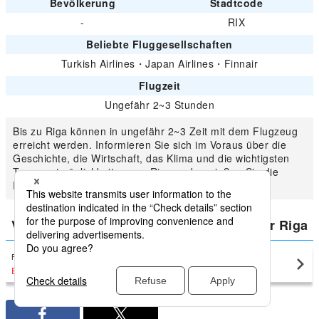
Bevölkerung
Stadtcode
-
RIX
Beliebte Fluggesellschaften
Turkish Airlines
・
Japan Airlines
・
Finnair
Flugzeit
Ungefähr 2~3 Stunden
Bis zu Riga können in ungefähr 2~3 Zeit mit dem Flugzeug
erreicht werden. Informieren Sie sich im Voraus über die
Geschichte, die Wirtschaft, das Klima und die wichtigsten
Transportmöglichkeiten von Riga und genießen Sie die
Riga-Reise auf sinnvolle Weise.
Vergleichen Sie den niedrigsten Preis für Riga
Frankfurt
Riga(RIX)
EUR215
〜