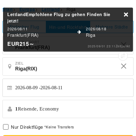
Start
>
Europa
>
Lettland
>
Riga
LettlandEmpfohlene Flug zu gehen
Finden Sie
jetzt!
Einfacher Flug
Mehrere Städte
Hin-und Rückfahrt
2026/08/11
2026/08/18
Frankfurt(FRA)
Riga
ABFLUGORT
EUR215
～
2025/09/01 23:11Zeitpunkt
ZIEL
2026-08-09
2026-08-11
1
Reisende,
Economy
Nur Direktflüge
*Keine Transfers