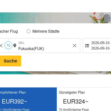
acher Flug
Mehrere Städte
ZIEL
2026-09-10
2026-09-16
Suche
mpfohlener Plan
Günstigster Plan
EUR392~
EUR324~
h 10m(Einfacher Flug)
7h 0m(Einfacher Flug)