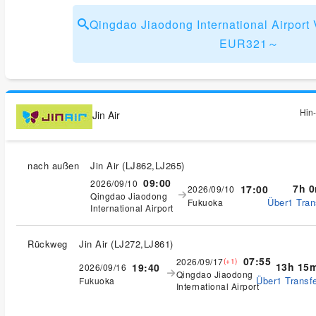
Qingdao Jiaodong International Airpor
EUR321～
Hin-
Jin Air
nach außen
Jin Air
(
LJ862,LJ265
)
09:00
2026/09/10
7h 
17:00
2026/09/10
Qingdao Jiaodong
Über1 Tran
Fukuoka
International Airport
Rückweg
Jin Air
(
LJ272,LJ861
)
07:55
2026/09/17
(+1)
13h 15
19:40
2026/09/16
Qingdao Jiaodong
Über1 Transfe
Fukuoka
International Airport