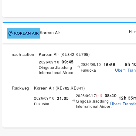
Hin-
Korean Air
nach außen
Korean Air
(
KE842,KE795
)
09:45
2026/09/10
6h 1
16:55
2026/09/10
Qingdao Jiaodong
Über1 Tran
Fukuoka
International Airport
Rückweg
Korean Air
(
KE782,KE841
)
08:40
2026/09/17
(+1)
12h 35
21:05
2026/09/16
Qingdao Jiaodong
Über1 Transfe
Fukuoka
International Airport