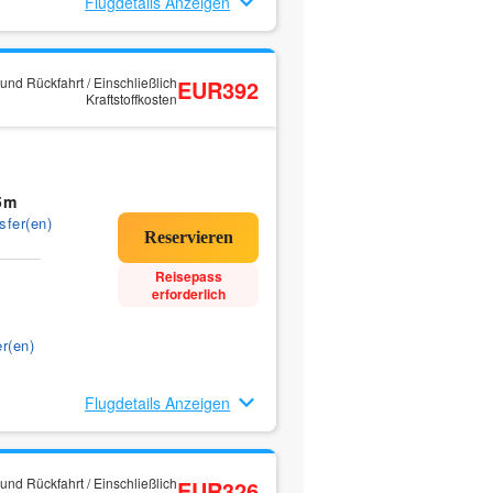
Flugdetails Anzeigen
und Rückfahrt / Einschließlich
EUR392
Kraftstoffkosten
5m
sfer(en)
Reisepass
erforderlich
r(en)
Flugdetails Anzeigen
und Rückfahrt / Einschließlich
EUR326