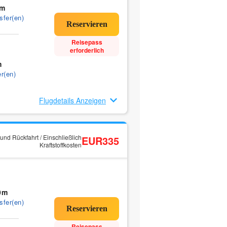
0m
sfer(en)
Reisepass
erforderlich
m
r(en)
Flugdetails Anzeigen
und Rückfahrt / Einschließlich
EUR335
Kraftstoffkosten
0m
sfer(en)
Reisepass