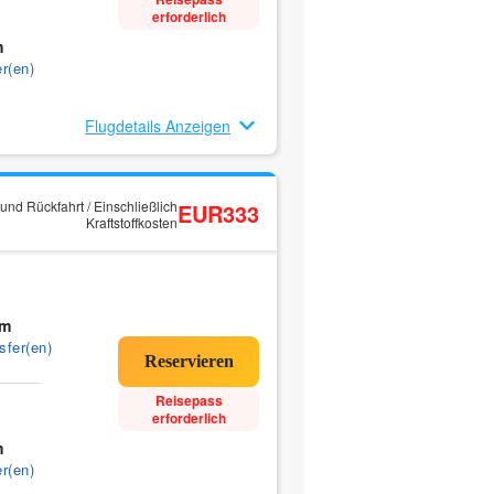
erforderlich
m
r(en)
Flugdetails Anzeigen
und Rückfahrt / Einschließlich
EUR333
Kraftstoffkosten
0m
sfer(en)
Reisepass
erforderlich
m
r(en)