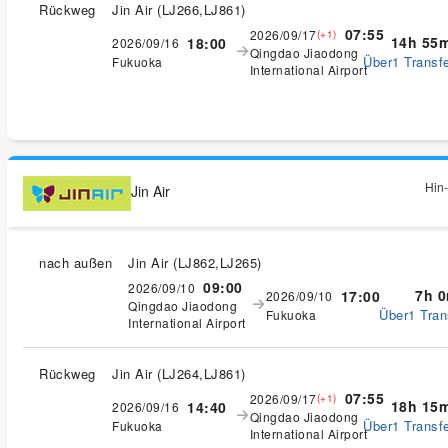
Rückweg
Jin Air
(
LJ266,LJ861
)
07:55
2026/09/17
(+1)
14h 55
18:00
2026/09/16
Qingdao Jiaodong
Über1 Transfe
Fukuoka
International Airport
Hin-
Jin Air
nach außen
Jin Air
(
LJ862,LJ265
)
09:00
2026/09/10
7h 
17:00
2026/09/10
Qingdao Jiaodong
Über1 Tran
Fukuoka
International Airport
Rückweg
Jin Air
(
LJ264,LJ861
)
07:55
2026/09/17
(+1)
18h 15
14:40
2026/09/16
Qingdao Jiaodong
Über1 Transfe
Fukuoka
International Airport