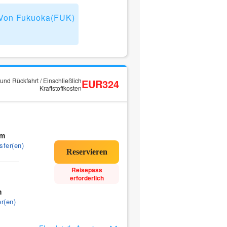
t Von Fukuoka(FUK)
und Rückfahrt / Einschließlich
EUR324
Kraftstoffkosten
0m
sfer(en)
Reisepass
erforderlich
m
r(en)