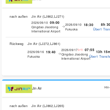
nach außen
Jin Air
(
LJ862,LJ271
)
09:00
2026/09/10
8h 3
18:30
2026/09/10
Qingdao Jiaodong
Über1 Tran
Fukuoka
International Airport
Rückweg
Jin Air
(
LJ272,LJ861
)
07:55
2026/09/17
(+1)
13h 15
19:40
2026/09/16
Qingdao Jiaodong
Über1 Transfe
Fukuoka
International Airport
Hin-
Jin Air
nach außen
Jin Air
(
LJ862,LJ265
)