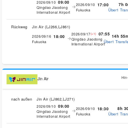
09:00
2026/09/10
7h 
17:00
2026/09/10
Qingdao Jiaodong
Über1 Tran
Fukuoka
International Airport
Rückweg
Jin Air
(
LJ266,LJ861
)
07:55
2026/09/17
(+1)
14h 55
18:00
2026/09/16
Qingdao Jiaodong
Über1 Transfe
Fukuoka
International Airport
Hin-
Jin Air
nach außen
Jin Air
(
LJ862,LJ271
)
09:00
2026/09/10
8h 3
18:30
2026/09/10
Qingdao Jiaodong
Über1 Tran
Fukuoka
International Airport