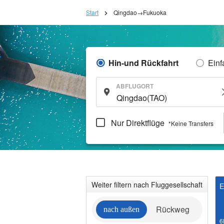
Start
Qingdao→Fukuoka
Hin-und Rückfahrt
Einf
ABFLUGORT
Nur Direktflüge
*Keine Transfers
Weiter filtern nach Fluggesellschaft
E
Rückweg
nach außen
6