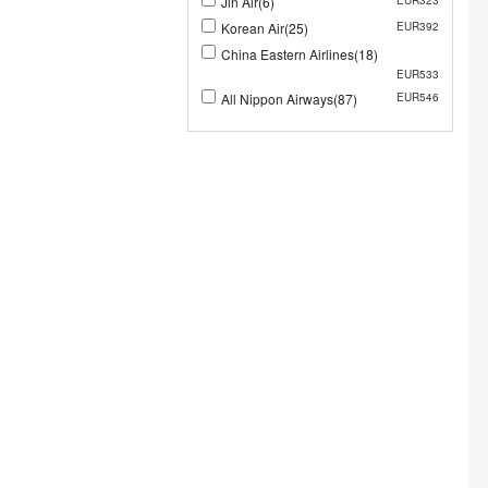
Jin Air(6)
EUR323
Korean Air(25)
EUR392
China Eastern Airlines(18)
EUR533
All Nippon Airways(87)
EUR546