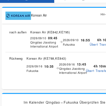
Hin-
Korean Air
nach außen
Korean Air
(
KE842,KE795
)
09:45
2026/09/10
6h 1
16:55
2026/09/10
Qingdao Jiaodong
Über1 Tran
Fukuoka
International Airport
Rückweg
Korean Air
(
KE788,KE843
)
13:45
2026/09/16
4h 10m
10:35
2026/09/16
Qingdao Jiaodong
Über1 Transfe
Fukuoka
International Airport
Im Kalender Qingdao⇔Fukuoka Überprüfen Sie d