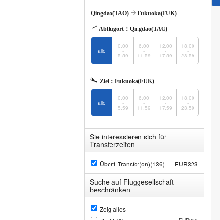
Qingdao(TAO)
Fukuoka(FUK)
Abflugort：
Qingdao(TAO)
0:00
6:00
12:00
18:00
alle
-
-
-
-
5:59
11:59
17:59
23:59
Ziel：
Fukuoka(FUK)
0:00
6:00
12:00
18:00
alle
-
-
-
-
5:59
11:59
17:59
23:59
Sie interessieren sich für
Transferzeiten
Über1 Transfer(en)(136)
EUR323
Suche auf Fluggesellschaft
beschränken
Zeig alles