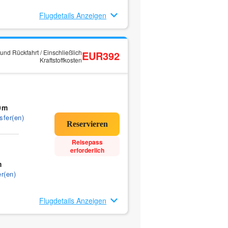
Flugdetails Anzeigen
und Rückfahrt / Einschließlich
EUR392
Kraftstoffkosten
0m
sfer(en)
Reisepass
erforderlich
m
r(en)
Flugdetails Anzeigen