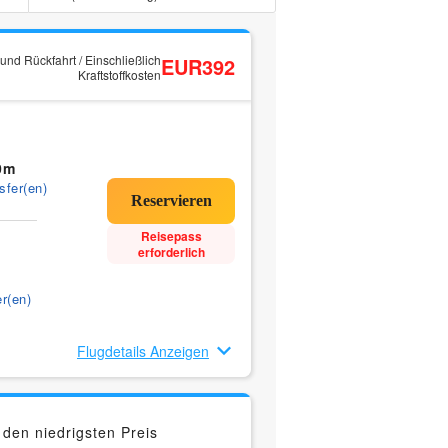
und Rückfahrt / Einschließlich
EUR392
Kraftstoffkosten
0m
sfer(en)
Reisepass
erforderlich
r(en)
Flugdetails Anzeigen
en niedrigsten Preis