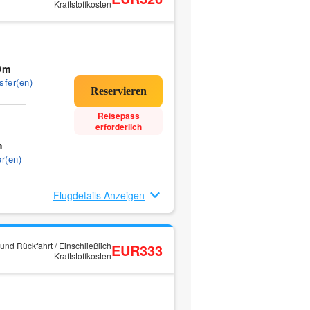
Kraftstoffkosten
0m
sfer(en)
Reisepass
erforderlich
m
r(en)
Flugdetails Anzeigen
und Rückfahrt / Einschließlich
EUR333
Kraftstoffkosten