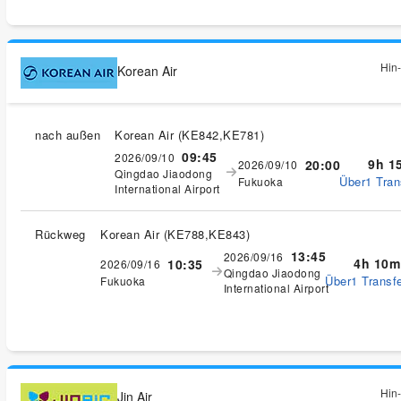
Hin-
Korean Air
nach außen
Korean Air
(
KE842,KE781
)
09:45
2026/09/10
9h 1
20:00
2026/09/10
Qingdao Jiaodong
Über1 Tran
Fukuoka
International Airport
Rückweg
Korean Air
(
KE788,KE843
)
13:45
2026/09/16
4h 10m
10:35
2026/09/16
Qingdao Jiaodong
Über1 Transfe
Fukuoka
International Airport
Hin-
Jin Air