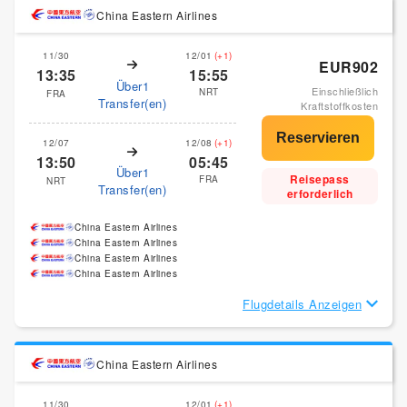
China Eastern Airlines
11/30
12/01
(+1)
EUR902
13:35
15:55
Über1
Einschließlich
NRT
FRA
Transfer(en)
Kraftstoffkosten
12/07
12/08
(+1)
13:50
05:45
Über1
Reisepass
FRA
NRT
Transfer(en)
erforderlich
China Eastern Airlines
China Eastern Airlines
China Eastern Airlines
China Eastern Airlines
Flugdetails Anzeigen
China Eastern Airlines
11/30
12/01
(+1)