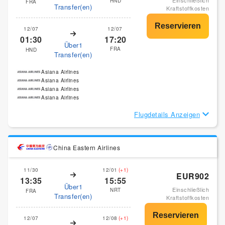
Einschließlich
HND
FRA
Transfer(en)
Kraftstoffkosten
12/07
12/07
01:30
17:20
Über1
FRA
HND
Transfer(en)
Asiana Airlines
Asiana Airlines
Asiana Airlines
Asiana Airlines
Flugdetails Anzeigen
China Eastern Airlines
11/30
12/01
(+1)
EUR902
13:35
15:55
Über1
Einschließlich
NRT
FRA
Transfer(en)
Kraftstoffkosten
12/07
12/08
(+1)