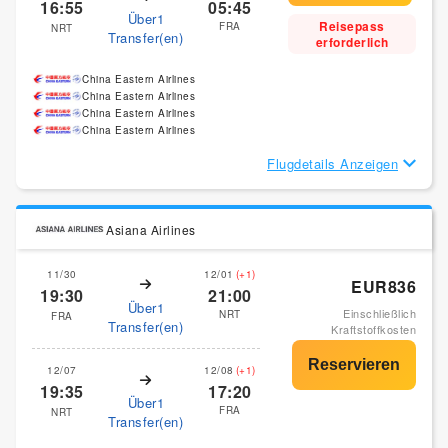
16:55
05:45
Über1
Reisepass
FRA
NRT
Transfer(en)
erforderlich
China Eastern Airlines
China Eastern Airlines
China Eastern Airlines
China Eastern Airlines
Flugdetails Anzeigen
Asiana Airlines
11/30
12/01
(+1)
EUR836
19:30
21:00
Über1
Einschließlich
NRT
FRA
Transfer(en)
Kraftstoffkosten
12/07
12/08
(+1)
19:35
17:20
Über1
FRA
NRT
Transfer(en)