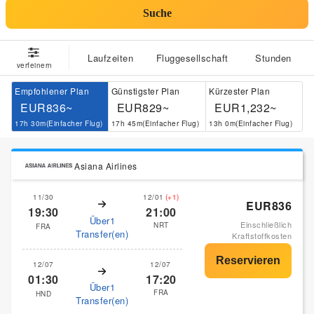
Suche
Laufzeiten
Fluggesellschaft
Stunden
verfeinern
Empfohlener Plan
Günstigster Plan
Kürzester Plan
EUR836~
EUR829~
EUR1,232~
17h 30m(Einfacher Flug)
17h 45m(Einfacher Flug)
13h 0m(Einfacher Flug)
Asiana Airlines
11/30
12/01
(+1)
EUR836
19:30
21:00
Über1
Einschließlich
NRT
FRA
Transfer(en)
Kraftstoffkosten
12/07
12/07
01:30
17:20
Über1
FRA
HND
Transfer(en)