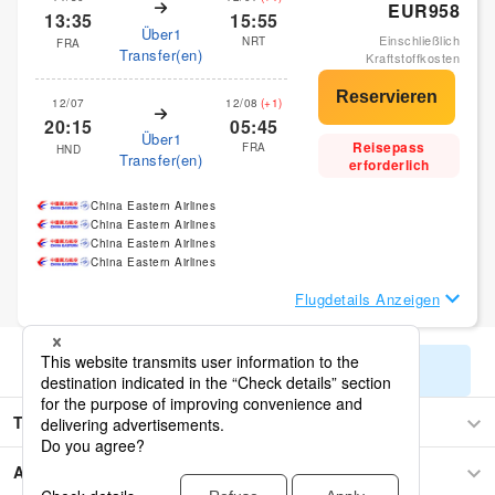
EUR958
13:35
15:55
Über1
Einschließlich
NRT
FRA
Transfer(en)
Kraftstoffkosten
12/07
12/08
(+1)
20:15
05:45
Über1
Reisepass
FRA
HND
Transfer(en)
erforderlich
China Eastern Airlines
China Eastern Airlines
China Eastern Airlines
China Eastern Airlines
Flugdetails Anzeigen
Restliche Suchergebnisse anzeigen
Tokyo
Asien