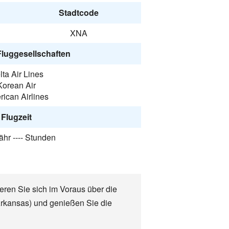
Stadtcode
XNA
Fluggesellschaften
lta Air Lines
Korean Air
ican Airlines
Flugzeit
hr ---- Stunden
ieren Sie sich im Voraus über die
(Arkansas) und genießen Sie die