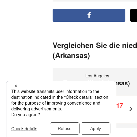
Vergleichen Sie die nied
(Arkansas)
Los Angeles
Fayetteville (Arkansas)
(XNA)
EUR517
Hin-und
Rückfahrt
～