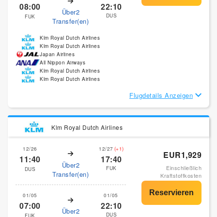
08:00
22:10
Über2
DUS
FUK
Transfer(en)
Klm Royal Dutch Airlines
Klm Royal Dutch Airlines
Japan Airlines
All Nippon Airways
Klm Royal Dutch Airlines
Klm Royal Dutch Airlines
Flugdetails Anzeigen
Klm Royal Dutch Airlines
12/26
12/27
(+1)
EUR1,929
11:40
17:40
Über2
Einschließlich
FUK
DUS
Transfer(en)
Kraftstoffkosten
01/05
01/05
07:00
22:10
Über2
DUS
FUK