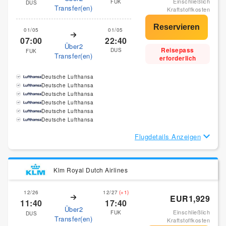
Einschließlich
FUK
DUS
Transfer(en)
Kraftstoffkosten
01/05
01/05
07:00
22:40
Über2
Reisepass
DUS
FUK
Transfer(en)
erforderlich
Deutsche Lufthansa
Deutsche Lufthansa
Deutsche Lufthansa
Deutsche Lufthansa
Deutsche Lufthansa
Deutsche Lufthansa
Flugdetails Anzeigen
Klm Royal Dutch Airlines
12/26
12/27
(+1)
EUR1,929
11:40
17:40
Über2
Einschließlich
FUK
DUS
Transfer(en)
Kraftstoffkosten