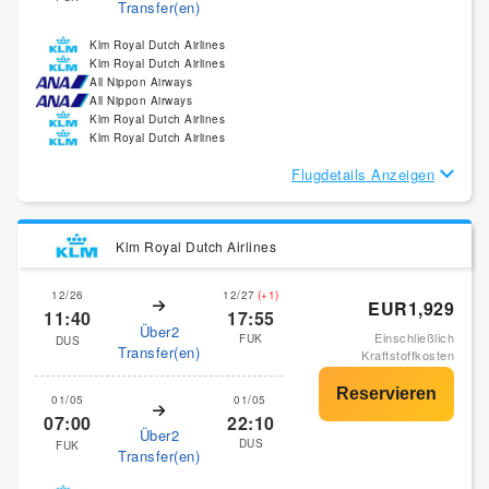
Transfer(en)
Klm Royal Dutch Airlines
Klm Royal Dutch Airlines
All Nippon Airways
All Nippon Airways
Klm Royal Dutch Airlines
Klm Royal Dutch Airlines
Flugdetails Anzeigen
Klm Royal Dutch Airlines
12/26
12/27
(+1)
EUR1,929
11:40
17:55
Über2
Einschließlich
FUK
DUS
Transfer(en)
Kraftstoffkosten
01/05
01/05
07:00
22:10
Über2
DUS
FUK
Transfer(en)