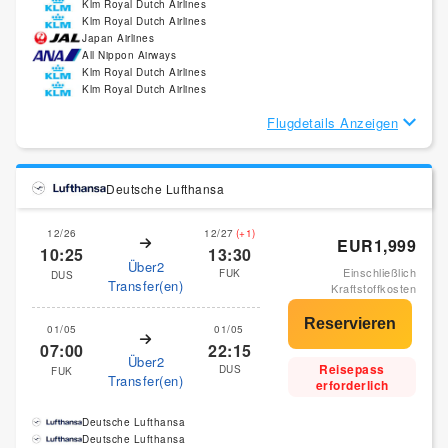
Klm Royal Dutch Airlines
Klm Royal Dutch Airlines
Japan Airlines
All Nippon Airways
Klm Royal Dutch Airlines
Klm Royal Dutch Airlines
Flugdetails Anzeigen
Deutsche Lufthansa
12/26
12/27
(+1)
EUR1,999
10:25
13:30
Über2
Einschließlich
FUK
DUS
Transfer(en)
Kraftstoffkosten
01/05
01/05
07:00
22:15
Über2
Reisepass
DUS
FUK
Transfer(en)
erforderlich
Deutsche Lufthansa
Deutsche Lufthansa