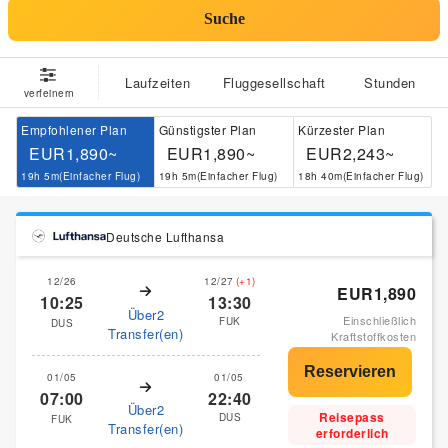
Suche
Laufzeiten
Fluggesellschaft
Stunden
verfeinern
Empfohlener Plan
Günstigster Plan
Kürzester Plan
EUR1,890~
EUR1,890~
EUR2,243~
19h 5m(Einfacher Flug)
19h 5m(Einfacher Flug)
18h 40m(Einfacher Flug)
Deutsche Lufthansa
12/26
12/27
(+1)
EUR1,890
10:25
13:30
Über2
Einschließlich
FUK
DUS
Transfer(en)
Kraftstoffkosten
01/05
01/05
07:00
22:40
Über2
Reisepass
DUS
FUK
Transfer(en)
erforderlich