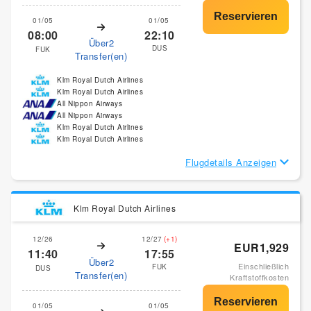
01/05
01/05
08:00
22:10
Über2
DUS
FUK
Transfer(en)
Klm Royal Dutch Airlines
Klm Royal Dutch Airlines
All Nippon Airways
All Nippon Airways
Klm Royal Dutch Airlines
Klm Royal Dutch Airlines
Flugdetails Anzeigen
Klm Royal Dutch Airlines
12/26
12/27
(+1)
EUR1,929
11:40
17:55
Über2
Einschließlich
FUK
DUS
Transfer(en)
Kraftstoffkosten
01/05
01/05