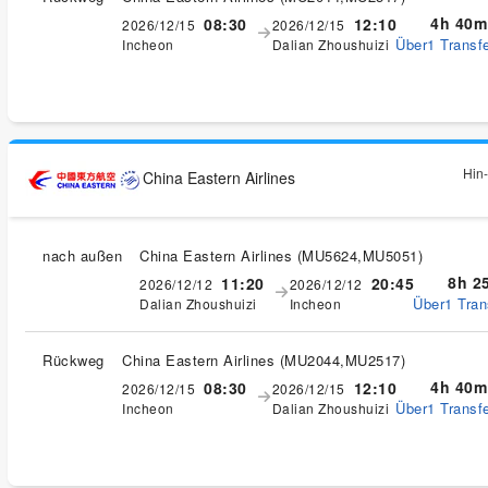
4h 40m
08:30
12:10
2026/12/15
2026/12/15
Über1 Transfe
Incheon
Dalian Zhoushuizi
Hin-
China Eastern Airlines
nach außen
China Eastern Airlines
(
MU5624,MU5051
)
8h 2
11:20
20:45
2026/12/12
2026/12/12
Über1 Tran
Dalian Zhoushuizi
Incheon
Rückweg
China Eastern Airlines
(
MU2044,MU2517
)
4h 40m
08:30
12:10
2026/12/15
2026/12/15
Über1 Transfe
Incheon
Dalian Zhoushuizi