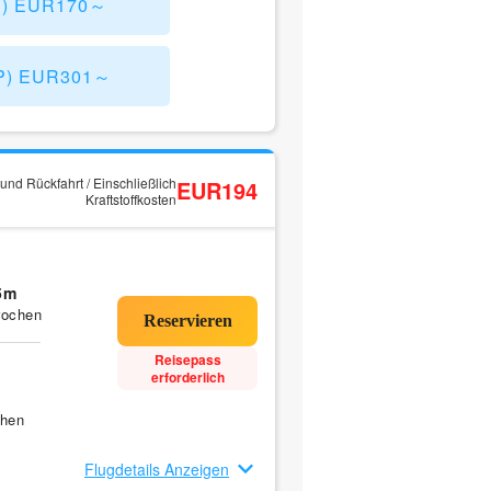
CN) EUR170～
MP) EUR301～
und Rückfahrt / Einschließlich
EUR194
Kraftstoffkosten
5m
rochen
Reisepass
erforderlich
chen
Flugdetails Anzeigen