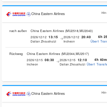
Hin-
China Eastern Airlines
nach außen
China Eastern Airlines
(
MU2518,MU2043
)
6h 2
13:15
20:40
2026/12/12
2026/12/12
Über1 Tran
Dalian Zhoushuizi
Incheon
Rückweg
China Eastern Airlines
(
MU2044,MU2517
)
4h 40m
08:30
12:10
2026/12/15
2026/12/15
Über1 Transfe
Incheon
Dalian Zhoushuizi
Hin-
China Eastern Airlines