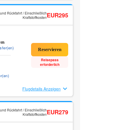
und Rückfahrt / Einschließlich
EUR295
Kraftstoffkosten
0m
sfer(en)
Reisepass
erforderlich
r(en)
Flugdetails Anzeigen
und Rückfahrt / Einschließlich
EUR279
Kraftstoffkosten