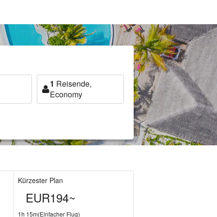
1
Reisende,
Economy
Kürzester Plan
EUR194~
1h 15m(Einfacher Flug)