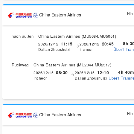
Hin-
China Eastern Airlines
nach außen
China Eastern Airlines
(
MU5684,MU5051
)
8h 3
11:15
20:45
2026/12/12
2026/12/12
Über1 Tran
Dalian Zhoushuizi
Incheon
Rückweg
China Eastern Airlines
(
MU2044,MU2517
)
4h 40m
08:30
12:10
2026/12/15
2026/12/15
Über1 Transfe
Incheon
Dalian Zhoushuizi
Hin-
China Eastern Airlines