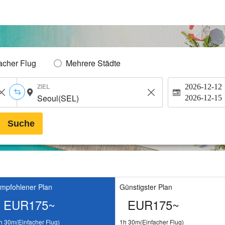
acher Flug
Mehrere Städte
ZIEL
2026-12-12
2026-12-15
Suche
mpfohlener Plan
Günstigster Plan
EUR175~
EUR175~
h 30m(Einfacher Flug)
1h 30m(Einfacher Flug)