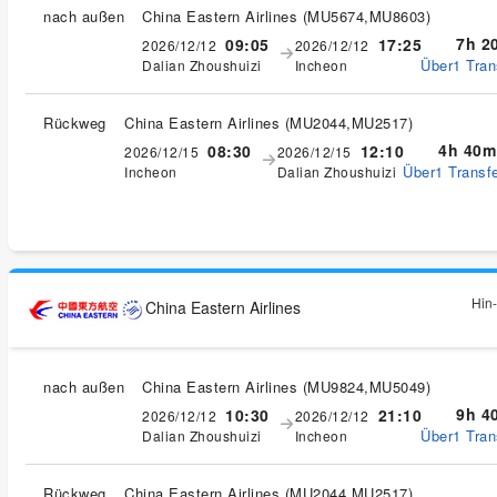
nach außen
China Eastern Airlines
(
MU5674,MU8603
)
7h 2
09:05
17:25
2026/12/12
2026/12/12
Über1 Tran
Dalian Zhoushuizi
Incheon
Rückweg
China Eastern Airlines
(
MU2044,MU2517
)
4h 40m
08:30
12:10
2026/12/15
2026/12/15
Über1 Transfe
Incheon
Dalian Zhoushuizi
Hin-
China Eastern Airlines
nach außen
China Eastern Airlines
(
MU9824,MU5049
)
9h 4
10:30
21:10
2026/12/12
2026/12/12
Über1 Tran
Dalian Zhoushuizi
Incheon
Rückweg
China Eastern Airlines
(
MU2044,MU2517
)