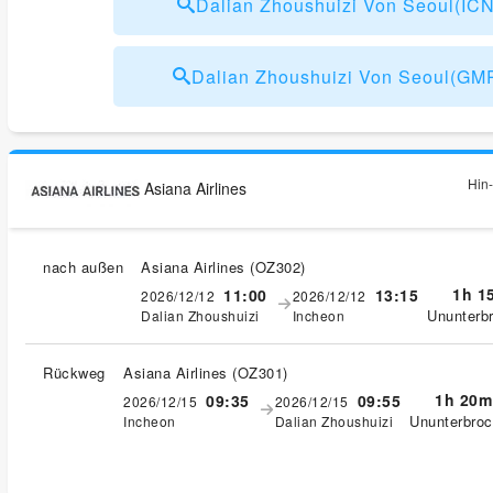
Dalian Zhoushuizi Von Seoul(I
Dalian Zhoushuizi Von Seoul(G
Hin-
Asiana Airlines
nach außen
Asiana Airlines
(
OZ302
)
1h 1
11:00
13:15
2026/12/12
2026/12/12
Ununterb
Dalian Zhoushuizi
Incheon
Rückweg
Asiana Airlines
(
OZ301
)
1h 20m
09:35
09:55
2026/12/15
2026/12/15
Ununterbro
Incheon
Dalian Zhoushuizi