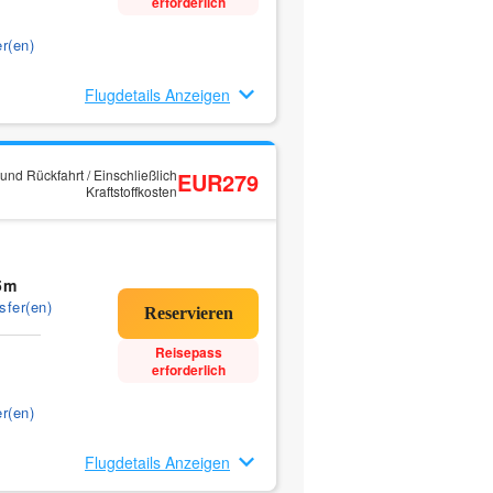
erforderlich
r(en)
Flugdetails Anzeigen
und Rückfahrt / Einschließlich
EUR279
Kraftstoffkosten
5m
sfer(en)
Reisepass
erforderlich
r(en)
Flugdetails Anzeigen