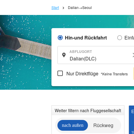
Start
Dalian→Seoul
Hin-und Rückfahrt
Einf
ABFLUGORT
Nur Direktflüge
*Keine Transfers
Weiter filtern nach Fluggesellschaft
E
Rückweg
nach außen
1