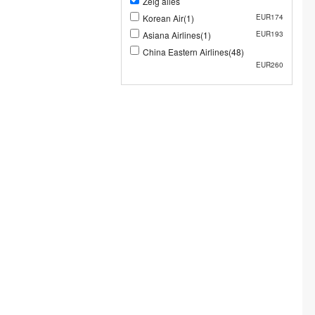
Zeig alles
Korean Air(1)
EUR174
Asiana Airlines(1)
EUR193
China Eastern Airlines(48)
EUR260