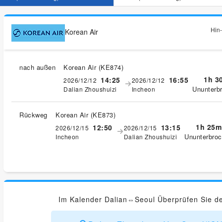
Hin-
Korean Air
nach außen
Korean Air
(
KE874
)
1h 3
14:25
16:55
2026/12/12
2026/12/12
Ununterb
Dalian Zhoushuizi
Incheon
Rückweg
Korean Air
(
KE873
)
1h 25m
12:50
13:15
2026/12/15
2026/12/15
Ununterbro
Incheon
Dalian Zhoushuizi
Im Kalender Dalian⇔Seoul Überprüfen Sie de