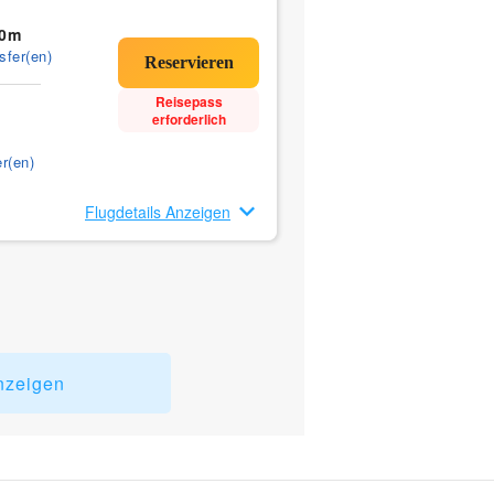
40m
sfer(en)
Reisepass
erforderlich
r(en)
Flugdetails Anzeigen
nzeigen