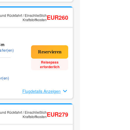
und Rückfahrt / Einschließlich
EUR260
Kraftstoffkosten
5m
sfer(en)
Reisepass
erforderlich
r(en)
Flugdetails Anzeigen
und Rückfahrt / Einschließlich
EUR279
Kraftstoffkosten