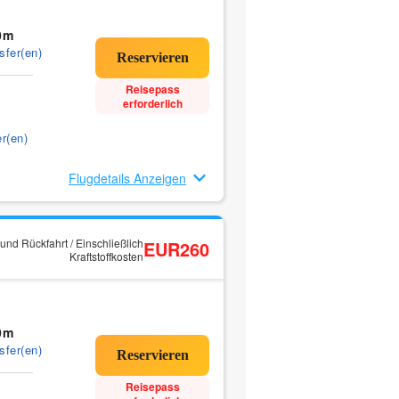
0m
sfer(en)
Reisepass
erforderlich
r(en)
Flugdetails Anzeigen
und Rückfahrt / Einschließlich
EUR260
Kraftstoffkosten
0m
sfer(en)
Reisepass