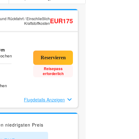
und Rückfahrt / Einschließlich
EUR175
Kraftstoffkosten
0m
rochen
Reisepass
erforderlich
chen
Flugdetails Anzeigen
n niedrigsten Preis