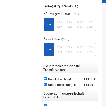
Dalian(DLC)
Seoul(SEL)
Abflugort：
Dalian(DLC)
0:00
6:00
12:00
18:00
alle
-
-
-
-
5:59
11:59
17:59
23:59
Ziel：
Seoul(SEL)
0:00
6:00
12:00
18:00
alle
-
-
-
-
5:59
11:59
17:59
23:59
Sie interessieren sich für
Transferzeiten
Ununterbrochen(2)
EUR174
Über1 Transfer(en)(48)
EUR260
Suche auf Fluggesellschaft
beschränken