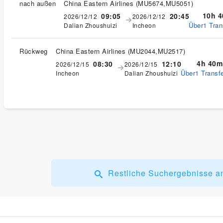
nach außen
China Eastern Airlines
(
MU5674,MU5051
)
10h 
09:05
20:45
2026/12/12
2026/12/12
Über1 Tran
Dalian Zhoushuizi
Incheon
Rückweg
China Eastern Airlines
(
MU2044,MU2517
)
4h 40m
08:30
12:10
2026/12/15
2026/12/15
Über1 Transfe
Incheon
Dalian Zhoushuizi
Restliche Suchergebnisse a