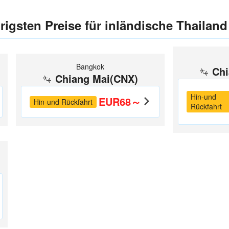
drigsten Preise für inländische Thailan
Bangkok
Chi
Chiang Mai(CNX)
Hin-und
EUR68～
Hin-und Rückfahrt
Rückfahrt