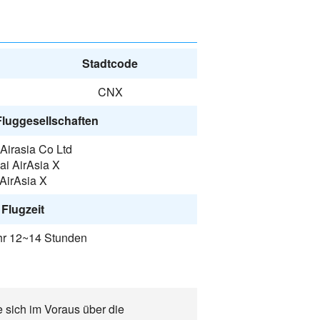
Stadtcode
CNX
Fluggesellschaften
Airasia Co Ltd
ai AirAsia X
AirAsia X
Flugzeit
r 12~14 Stunden
 sich im Voraus über die