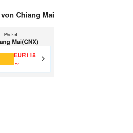
d von Chiang Mai
Phuket
ang Mai(CNX)
EUR118
～