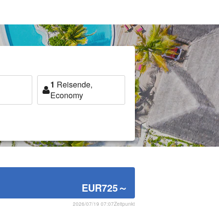
1
Reisende,
Economy
EUR725
～
2026/07/19 07:07Zeitpunkt