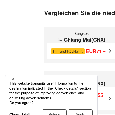
Vergleichen Sie die nie
Bangkok
Chiang Mai(CNX)
EUR71～
Hin-und Rückfahrt
Ko Samui
Chiang Mai(CNX)
EUR355
Hin-und
Rückfahrt
～