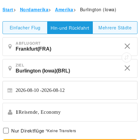
Start
>
Nordamerika
>
Amerika
>
Burlington (Iowa)
Einfacher Flug
Mehrere Städte
Hin-und Rückfahrt
ABFLUGORT
ZIEL
2026-08-10
2026-08-12
1
Reisende,
Economy
Nur Direktflüge
*Keine Transfers