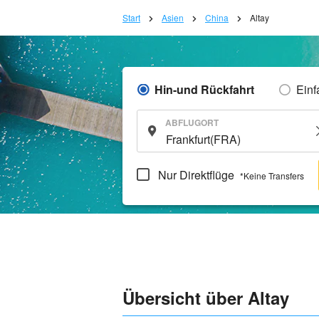
Start
Asien
China
Altay
Hin-und Rückfahrt
Einf
ABFLUGORT
Nur Direktflüge
*Keine Transfers
Übersicht über Altay