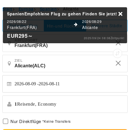
Start
>
Europa
>
Spanien
>
Alicante
SpanienEmpfohlene Flug zu gehen
Finden Sie jetzt!
2026/08/22
2026/08/29
Einfacher Flug
Mehrere Städte
Hin-und Rückfahrt
Frankfurt(FRA)
Alicante
EUR295
～
2025/09/24 08:08Zeitpunkt
ABFLUGORT
ZIEL
2026-08-09
2026-08-11
1
Reisende,
Economy
Nur Direktflüge
*Keine Transfers