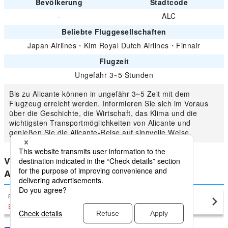
Bevölkerung
Stadtcode
-
ALC
Beliebte Fluggesellschaften
Japan Airlines
・
Klm Royal Dutch Airlines
・
Finnair
Flugzeit
Ungefähr 3~5 Stunden
Bis zu Alicante können in ungefähr 3~5 Zeit mit dem
Flugzeug erreicht werden. Informieren Sie sich im Voraus
über die Geschichte, die Wirtschaft, das Klima und die
wichtigsten Transportmöglichkeiten von Alicante und
genießen Sie die Alicante-Reise auf sinnvolle Weise.
Vergleichen Sie den niedrigsten Preis für
Alicante
Frankfurt
Alicante(ALC)
EUR295
〜