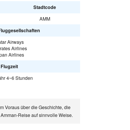
Stadtcode
AMM
Fluggesellschaften
tar Airways
ates Airlines
pan Airlines
Flugzeit
hr 4~6 Stunden
im Voraus über die Geschichte, die
e Amman-Reise auf sinnvolle Weise.