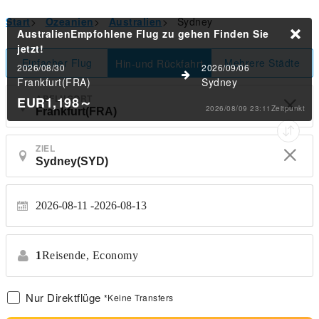
Start
>
Ozeanien
>
Australien
>
Sydney
AustralienEmpfohlene Flug zu gehen
Finden Sie
jetzt!
Einfacher Flug
Mehrere Städte
Hin-und Rückfahrt
2026/08/30
2026/09/06
Frankfurt(FRA)
Sydney
ABFLUGORT
EUR1,198
～
2026/08/09 23:11Zeitpunkt
ZIEL
2026-08-11
2026-08-13
1
Reisende,
Economy
Nur Direktflüge
*Keine Transfers