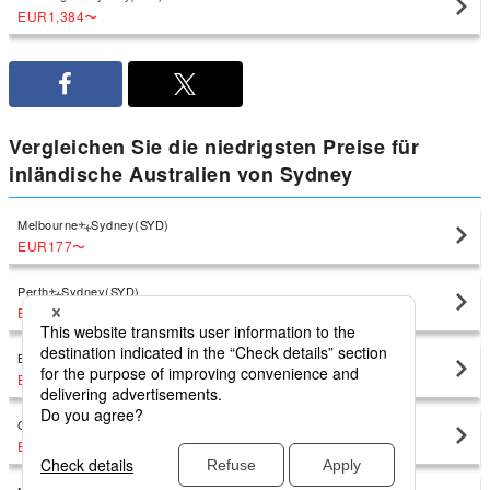
EUR1,384
〜
Vergleichen Sie die niedrigsten Preise für
inländische Australien von Sydney
Melbourne
Sydney(SYD)
EUR177
〜
Perth
Sydney(SYD)
EUR298
〜
Brisbane
Sydney(SYD)
EUR121
〜
Gold Coast
Sydney(SYD)
EUR101
〜