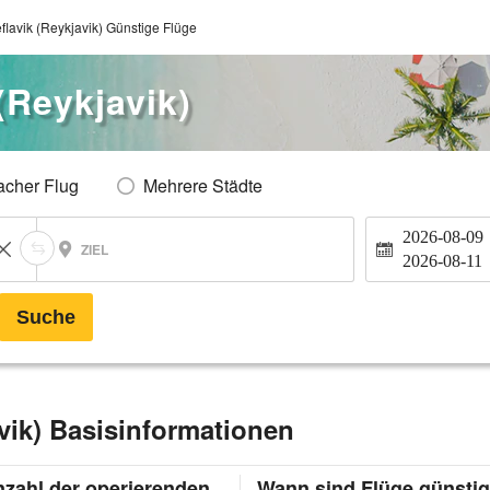
flavik (Reykjavik) Günstige Flüge
(Reykjavik)
acher Flug
Mehrere Städte
2026-08-09
ZIEL
2026-08-11
Suche
vik) Basisinformationen
zahl der operierenden
Wann sind Flüge günsti