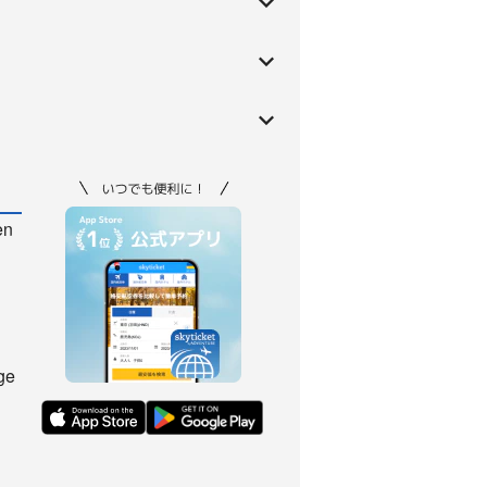
en
ge