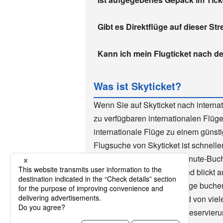
Gibt es Direktflüge auf dieser St
Kann ich mein Flugticket nach d
Was ist Skyticket?
Wenn Sie auf Skyticket nach interna
zu verfügbaren internationalen Flüg
internationale Flüge zu einem günsti
Flugsuche von Skyticket ist schnelle
sich daher ideal für Last-Minute-Buc
der ganzen Welt genutzt und blickt a
Flüge zurück. Günstige Flüge buchen
heruntergeladen wurde und von viel
akzeptiert Skyticket auch Reservieru