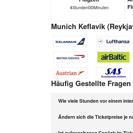
Fl
4
00
Stunden
Minuten
Munich Keflavik (Reykja
Häufig Gestellte Fragen
Wie viele Stunden vor einem inter
Ändern sich die Ticketpreise je 
Ist aufgegebenes Gepäck im Tick