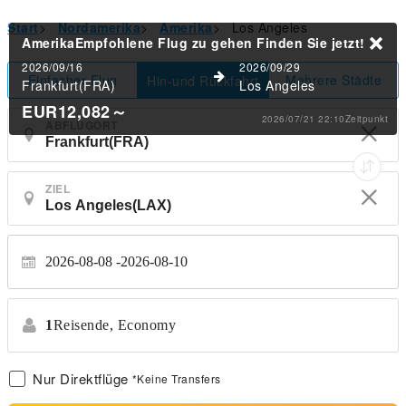
Start
>
Nordamerika
>
Amerika
>
Los Angeles
AmerikaEmpfohlene Flug zu gehen
Finden Sie jetzt!
2026/09/16
2026/09/29
Einfacher Flug
Mehrere Städte
Hin-und Rückfahrt
Frankfurt(FRA)
Los Angeles
EUR12,082
～
2026/07/21 22:10Zeitpunkt
ABFLUGORT
ZIEL
2026-08-08
2026-08-10
1
Reisende,
Economy
Nur Direktflüge
*Keine Transfers