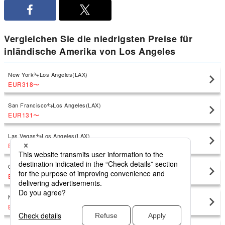
Vergleichen Sie die niedrigsten Preise für
inländische Amerika von Los Angeles
New York
Los Angeles(LAX)
EUR318
〜
San Francisco
Los Angeles(LAX)
EUR131
〜
Las Vegas
Los Angeles(LAX)
EUR135
〜
Orlando
Los Angeles(LAX)
EUR226
〜
New York
Los Angeles(LAX)
EUR320
〜