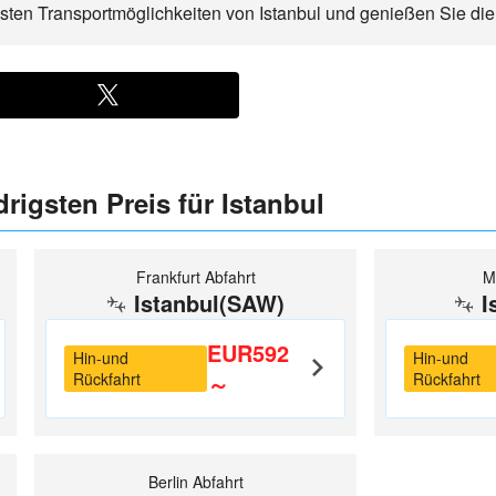
gsten Transportmöglichkeiten von Istanbul und genießen Sie die
rigsten Preis für Istanbul
Frankfurt Abfahrt
M
Istanbul(SAW)
I
EUR592
Hin-und
Hin-und
Rückfahrt
～
Rückfahrt
Berlin Abfahrt