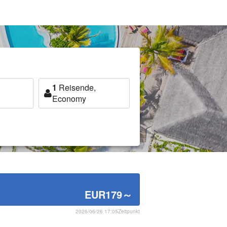
1
Reisende,
Economy
EUR179
～
2026/06/26 17:05Zeitpunkt