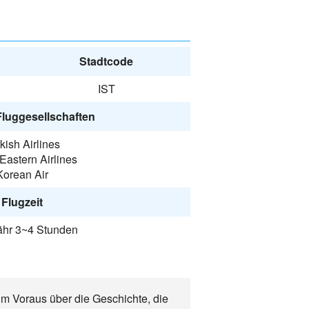
Stadtcode
IST
Fluggesellschaften
kish Airlines
Eastern Airlines
Korean Air
Flugzeit
hr 3~4 Stunden
 im Voraus über die Geschichte, die