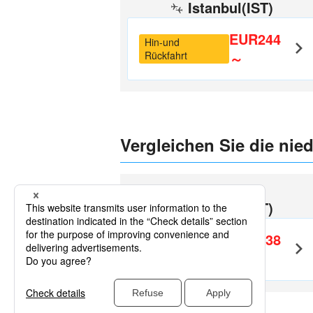
Istanbul(IST)
EUR244
Hin-und
Rückfahrt
～
Vergleichen Sie die nied
Antalya
Istanbul(IST)
EUR438
Hin-und
Rückfahrt
～