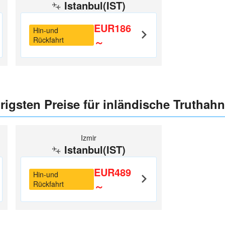
Istanbul(IST)
EUR186
Hin-und
Rückfahrt
～
rigsten Preise für inländische Truthah
Izmir
Istanbul(IST)
EUR489
Hin-und
Rückfahrt
～