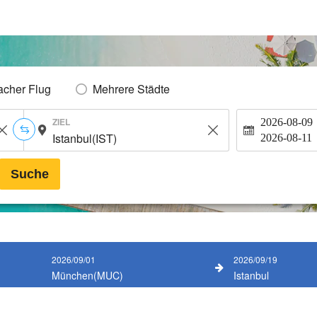
acher Flug
Mehrere Städte
ZIEL
2026-08-09
2026-08-11
Suche
2026/09/01
2026/09/19
München(MUC)
Istanbul