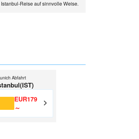
 Istanbul-Reise auf sinnvolle Weise.
unich Abfahrt
stanbul(IST)
EUR179
～