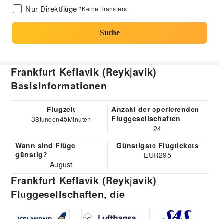
Nur Direktflüge
*Keine Transfers
Suche
Frankfurt Keflavik (Reykjavik)
Basisinformationen
Flugzeit
Anzahl der operierenden
Fluggesellschaften
3
45
Stunden
Minuten
24
Wann sind Flüge
Günstigste Flugtickets
günstig?
EUR295
August
Frankfurt Keflavik (Reykjavik)
Fluggesellschaften, die